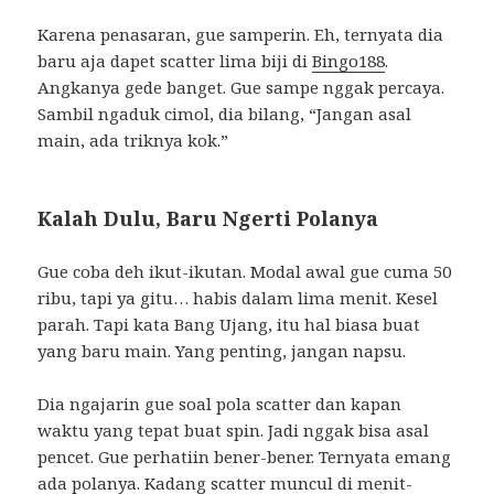
Karena penasaran, gue samperin. Eh, ternyata dia
baru aja dapet scatter lima biji di
Bingo188
.
Angkanya gede banget. Gue sampe nggak percaya.
Sambil ngaduk cimol, dia bilang, “Jangan asal
main, ada triknya kok.”
Kalah Dulu, Baru Ngerti Polanya
Gue coba deh ikut-ikutan. Modal awal gue cuma 50
ribu, tapi ya gitu… habis dalam lima menit. Kesel
parah. Tapi kata Bang Ujang, itu hal biasa buat
yang baru main. Yang penting, jangan napsu.
Dia ngajarin gue soal pola scatter dan kapan
waktu yang tepat buat spin. Jadi nggak bisa asal
pencet. Gue perhatiin bener-bener. Ternyata emang
ada polanya. Kadang scatter muncul di menit-