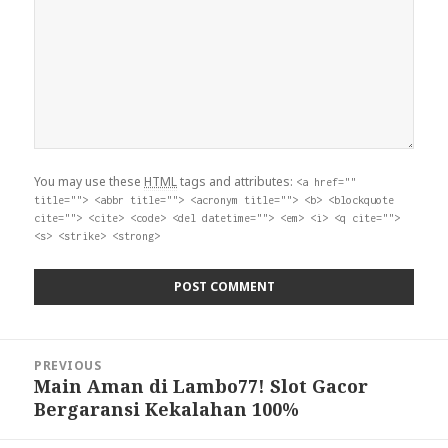
You may use these
HTML
tags and attributes:
<a href=""
title=""> <abbr title=""> <acronym title=""> <b> <blockquote
cite=""> <cite> <code> <del datetime=""> <em> <i> <q cite="">
<s> <strike> <strong>
Post
PREVIOUS
navigation
Main Aman di Lambo77! Slot Gacor
Previous
Bergaransi Kekalahan 100%
post: