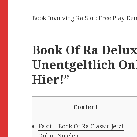
Book Involving Ra Slot: Free Play D
Book Of Ra Delux
Unentgeltlich On
Hier!”
Content
Fazit – Book Of Ra Classic Jetzt
Online Spielen