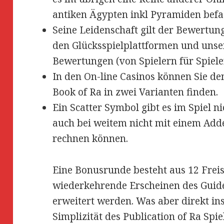
antiken Ägypten inkl Pyramiden befa
Seine Leidenschaft gilt der Bewertun
den Glücksspielplattformen und unse
Bewertungen (von Spielern für Spiele
In den On-line Casinos können Sie den
Book of Ra in zwei Varianten finden.
Ein Scatter Symbol gibt es im Spiel n
auch bei weitem nicht mit einem Add
rechnen können.
Eine Bonusrunde besteht aus 12 Freis
wiederkehrende Erscheinen des Guide 
erweitert werden. Was aber direkt ins
Simplizität des Publication of Ra Sp