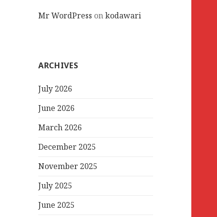
Mr WordPress
on
kodawari
ARCHIVES
July 2026
June 2026
March 2026
December 2025
November 2025
July 2025
June 2025