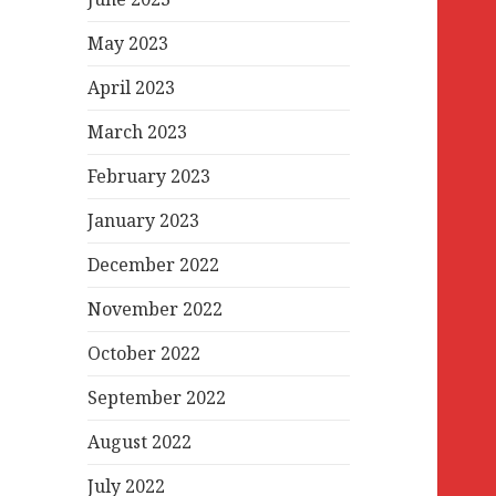
May 2023
April 2023
March 2023
February 2023
January 2023
December 2022
November 2022
October 2022
September 2022
August 2022
July 2022