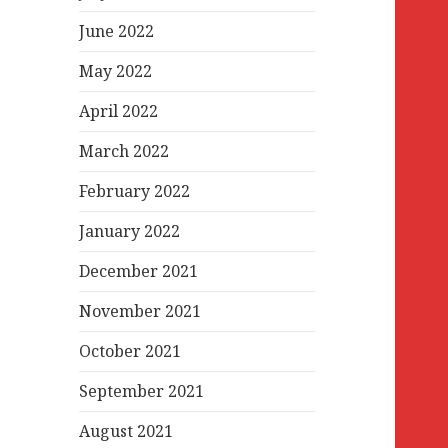
June 2022
May 2022
April 2022
March 2022
February 2022
January 2022
December 2021
November 2021
October 2021
September 2021
August 2021