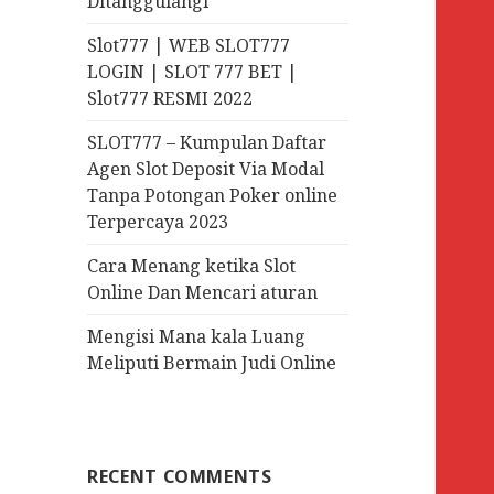
Ditanggulangi
:
Slot777 | WEB SLOT777
LOGIN | SLOT 777 BET |
Slot777 RESMI 2022
SLOT777 – Kumpulan Daftar
Agen Slot Deposit Via Modal
Tanpa Potongan Poker online
Terpercaya 2023
Cara Menang ketika Slot
Online Dan Mencari aturan
Mengisi Mana kala Luang
Meliputi Bermain Judi Online
RECENT COMMENTS