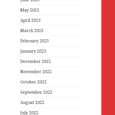
May 2023
April 2023
March 2023
February 2023
January 2023
December 2022
November 2022
October 2022
September 2022
August 2022
July 2022