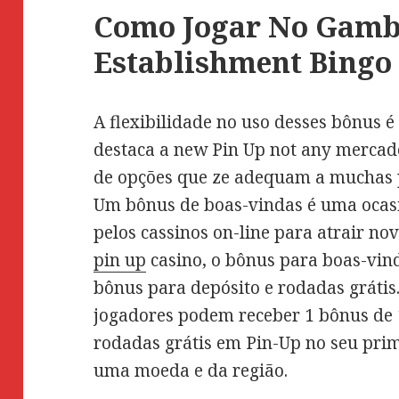
Como Jogar No Gamb
Establishment Bingo
A flexibilidade no uso desses bônus é
destaca a new Pin Up not any mercad
de opções que ze adequam a muchas pr
Um bônus de boas-vindas é uma ocas
pelos cassinos on-line para atrair no
pin up
casino, o bônus para boas-vi
bônus para depósito e rodadas grátis
jogadores podem receber 1 bônus de 1
rodadas grátis em Pin-Up no seu pri
uma moeda e da região.