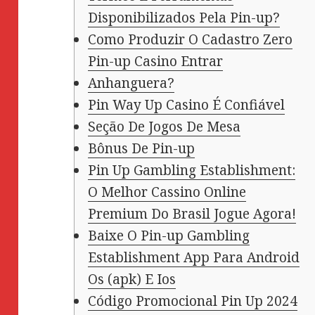
Disponibilizados Pela Pin-up?
Como Produzir O Cadastro Zero
Pin-up Casino Entrar
Anhanguera?
Pin Way Up Casino É Confiável
Seção De Jogos De Mesa
Bônus De Pin-up
Pin Up Gambling Establishment:
O Melhor Cassino Online
Premium Do Brasil Jogue Agora!
Baixe O Pin-up Gambling
Establishment App Para Android
Os (apk) E Ios
Código Promocional Pin Up 2024