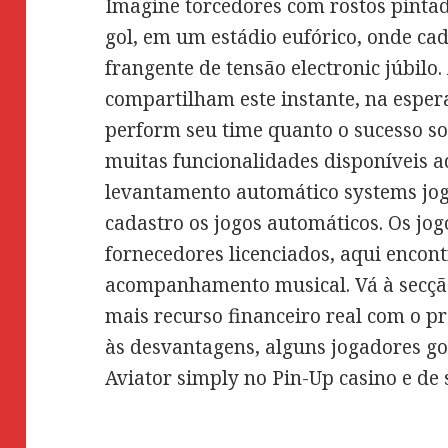
Imagine torcedores com rostos pintad
gol, em um estádio eufórico, onde ca
frangente de tensão electronic júbilo.
compartilham este instante, na espera
perform seu time quanto o sucesso so
muitas funcionalidades disponíveis aq
levantamento automático systems jog
cadastro os jogos automáticos. Os jo
fornecedores licenciados, aqui encont
acompanhamento musical. Vá à secção
mais recurso financeiro real com o pr
às desvantagens, alguns jogadores g
Aviator simply no Pin-Up casino e de 