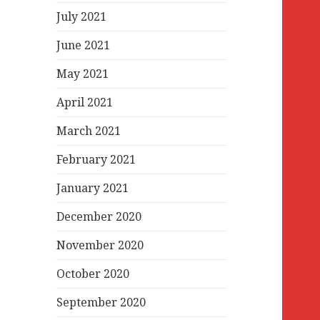
July 2021
June 2021
May 2021
April 2021
March 2021
February 2021
January 2021
December 2020
November 2020
October 2020
September 2020