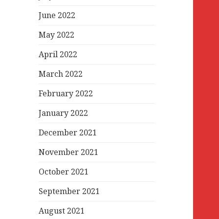
June 2022
May 2022
April 2022
March 2022
February 2022
January 2022
December 2021
November 2021
October 2021
September 2021
August 2021