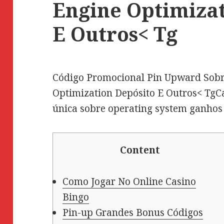
Engine Optimizat
E Outros< Tg
Código Promocional Pin Upward Sobr
Optimization Depósito E Outros< Tg
C
única sobre operating system ganhos 
Content
Como Jogar No Online Casino
Bingo
Pin-up Grandes Bonus Códigos