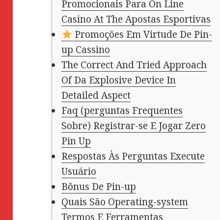
Promocionais Para On Line
Casino At The Apostas Esportivas
Promoções Em Virtude De Pin-
up Cassino
The Correct And Tried Approach
Of Da Explosive Device In
Detailed Aspect
Faq (perguntas Frequentes
Sobre) Registrar-se E Jogar Zero
Pin Up
Respostas Às Perguntas Execute
Usuário
Bônus De Pin-up
Quais São Operating-system
Termos E Ferramentas