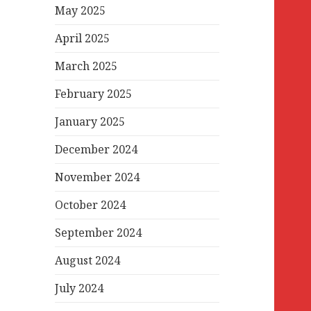
May 2025
April 2025
March 2025
February 2025
January 2025
December 2024
November 2024
October 2024
September 2024
August 2024
July 2024