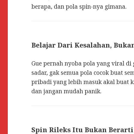
berapa, dan pola spin-nya gimana.
Belajar Dari Kesalahan, Buka
Gue pernah nyoba pola yang viral di 
sadar, gak semua pola cocok buat se
pribadi yang lebih masuk akal buat ki
dan jangan mudah panik.
Spin Rileks Itu Bukan Berart