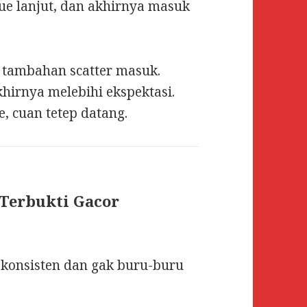
Gue lanjut, dan akhirnya masuk
da tambahan scatter masuk.
khirnya melebihi ekspektasi.
, cuan tetep datang.
 Terbukti Gacor
g konsisten dan gak buru-buru