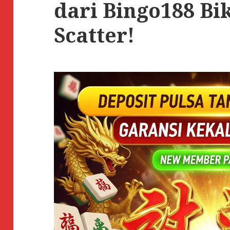
dari Bingo188 Bik
Scatter!