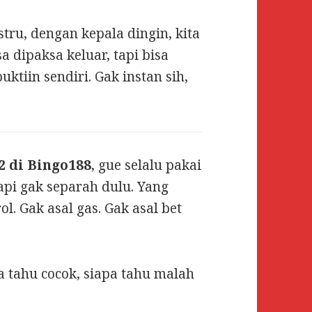
stru, dengan kepala dingin, kita
a dipaksa keluar, tapi bisa
ktiin sendiri. Gak instan sih,
 di Bingo188
, gue selalu pakai
tapi gak separah dulu. Yang
l. Gak asal gas. Gak asal bet
pa tahu cocok, siapa tahu malah