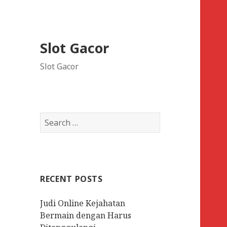
Slot Gacor
Slot Gacor
S
e
a
r
c
RECENT POSTS
h
f
Judi Online Kejahatan
o
Bermain dengan Harus
r