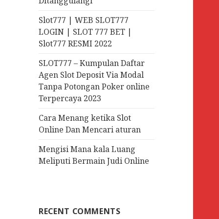
Ditanggulangi
:
Slot777 | WEB SLOT777
LOGIN | SLOT 777 BET |
Slot777 RESMI 2022
SLOT777 – Kumpulan Daftar
Agen Slot Deposit Via Modal
Tanpa Potongan Poker online
Terpercaya 2023
Cara Menang ketika Slot
Online Dan Mencari aturan
Mengisi Mana kala Luang
Meliputi Bermain Judi Online
RECENT COMMENTS