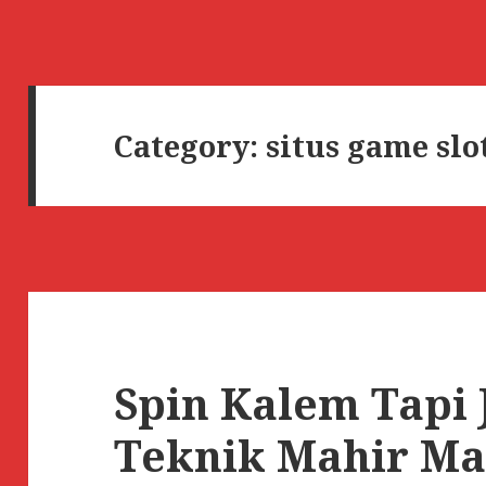
Category: situs game sl
Spin Kalem Tapi 
Teknik Mahir Ma