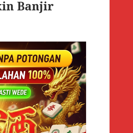
in Banjir