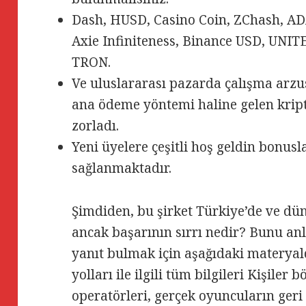
Dash, HUSD, Casino Coin, ZChash, AD
Axie Infiniteness, Binance USD, UN
TRON.
Ve uluslararası pazarda çalışma arzusu
ana ödeme yöntemi haline gelen krip
zorladı.
Yeni üyelere çeşitli hoş geldin bonus
sağlanmaktadır.
Şimdiden, bu şirket Türkiye’de ve dü
ancak başarının sırrı nedir? Bunu a
yanıt bulmak için aşağıdaki materyald
yolları ile ilgili tüm bilgileri Kişiler
operatörleri, gerçek oyuncuların geri 