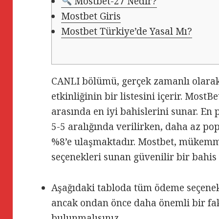
Mostbet-27 Nedir?
Mostbet Giris
Mostbet Türkiye’de Yasal Mı?
CANLI bölümü, gerçek zamanlı olarak
etkinliğinin bir listesini içerir. Most
arasında en iyi bahislerini sunar. En
5-5 aralığında verilirken, daha az po
%8’e ulaşmaktadır. Mostbet, mükemmel
seçenekleri sunan güvenilir bir bahis ş
Aşağıdaki tabloda tüm ödeme seçenekle
ancak ondan önce daha önemli bir fa
bulunmalısınız.