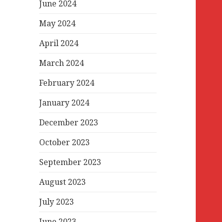
June 2024
May 2024
April 2024
March 2024
February 2024
January 2024
December 2023
October 2023
September 2023
August 2023
July 2023
June 2023