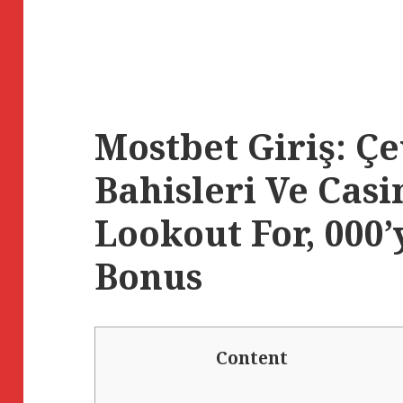
Mostbet Giriş: Ç
Bahisleri Ve Cas
Lookout For, 000
Bonus
Content