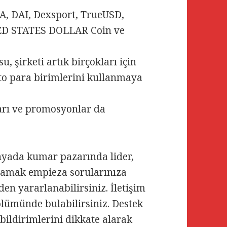
A, DAI, Dexsport, TrueUSD,
ITED STATES DOLLAR Coin ve
, şirketi artık birçokları için
to para birimlerini kullanmaya
ları ve promosyonlar da
nyada kumar pazarında lider,
nlamak empieza sorularınıza
en yararlanabilirsiniz. İletişim
 bölümünde bulabilirsiniz. Destek
bildirimlerini dikkate alarak