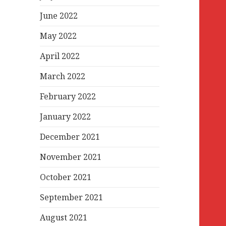
June 2022
May 2022
April 2022
March 2022
February 2022
January 2022
December 2021
November 2021
October 2021
September 2021
August 2021