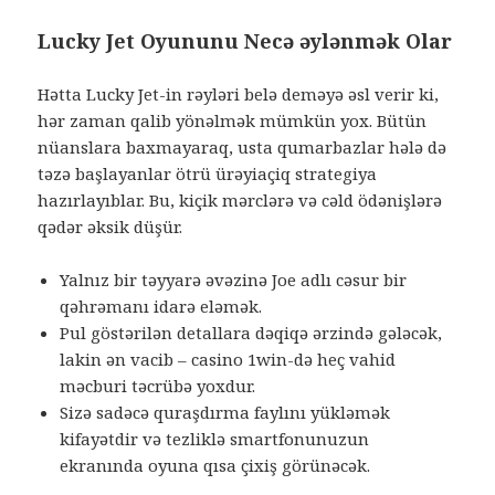
Lucky Jet Oyununu Necə əylənmək Olar
Hətta Lucky Jet-in rəyləri belə deməyə əsl verir ki,
hər zaman qalib yönəlmək mümkün yox. Bütün
nüanslara baxmayaraq, usta qumarbazlar hələ də
təzə başlayanlar ötrü ürəyiaçiq strategiya
hazırlayıblar. Bu, kiçik mərclərə və cəld ödənişlərə
qədər əksik düşür.
Yalnız bir təyyarə əvəzinə Joe adlı cəsur bir
qəhrəmanı idarə eləmək.
Pul göstərilən detallara dəqiqə ərzində gələcək,
lakin ən vacib – casino 1win-də heç vahid
məcburi təcrübə yoxdur.
Sizə sadəcə quraşdırma faylını yükləmək
kifayətdir və tezliklə smartfonunuzun
ekranında oyuna qısa çixiş görünəcək.