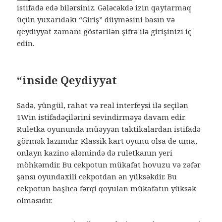
istifadə edə bilərsiniz. Gələcəkdə izin qaytarmaq
üçün yuxarıdakı “Giriş” düyməsini basın və
qeydiyyat zamanı göstərilən şifrə ilə girişinizi iç
edin.
“inside Qeydiyyat
Sadə, yüngül, rahat və real interfeysi ilə seçilən
1Win istifadəçilərini sevindirməyə davam edir.
Ruletka oyununda müəyyən taktikalardan istifadə
görmək lazımdır. Klassik kart oyunu olsa de uma,
onlayn kazino aləmində də ruletkanın yeri
möhkəmdir. Bu cekpotun mükafat hovuzu və zəfər
şansı oyundaxili cekpotdan ən yüksəkdir. Bu
cekpotun başlıca fərqi qoyulan mükafatın yüksək
olmasıdır.