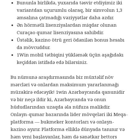
Bununla birlikdə, yuxarıda təsvir etdiyimiz iki
variantdan uçurumlu olaraq, bir simvolun 1,3
əmsalına çatmadığı vəziyyətlər daha azdır.
Ən hörmətli lisenziyalardan miqdar olunan
Curaçao qumar lisenziyasına sahibdir.
Üstəlik, kazino ötrü geri ödənilən bonus hesabı
da mövcuddur.
1Win mobil tətbiqini yükləmək üçün aşağıdakı
keçiddən istifadə edə bilərsiniz.
Bu nümunə araşdırmasında biz müxtəlif növ
mərcləri və onlardan maksimum yararlanmağı
müzakirə edəcəyik! 1win Azərbaycanda qanunidir
və bir neçə ildir ki, Azərbaycanda və onun
hüdudlarından uzaqda əla nüfuza malikdir.
Onlayn-qumar bazarında lider mövqeləri iki Meqa-
platforma — bukmeker kontorları və onlayn-
kazino ayırır. Platforma elliklə dünyada tanınır və
həm yeni başlayanlar, həm də sənətkar bettors