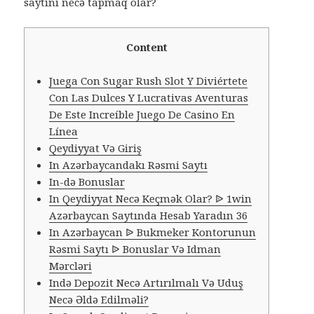
saytını necə tapmaq olar?
Content
Juega Con Sugar Rush Slot Y Diviértete
Con Las Dulces Y Lucrativas Aventuras
De Este Increíble Juego De Casino En
Línea
Qeydiyyat Və Giriş
In Azərbaycandakı Rəsmi Saytı
In-də Bonuslar
In Qeydiyyat Necə Keçmək Olar? ᐉ 1win
Azərbaycan Saytında Hesab Yaradın 36
In Azərbaycan ᐉ Bukmeker Kontorunun
Rəsmi Saytı ᐉ Bonuslar Və Idman
Mərcləri
Ində Depozit Necə Artırılmalı Və Uduş
Necə Əldə Edilməli?