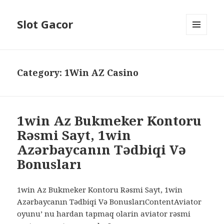
Slot Gacor
MENU
AND
WIDGETS
Category: 1Win AZ Casino
1win Az Bukmeker Kontoru
Rəsmi Sayt, 1win
Azərbaycanın Tədbiqi Və
Bonusları
1win Az Bukmeker Kontoru Rəsmi Sayt, 1win
Azərbaycanın Tədbiqi Və Bonusları
ContentAviator
oyunu’ nu hardan tapmaq olarin aviator rəsmi