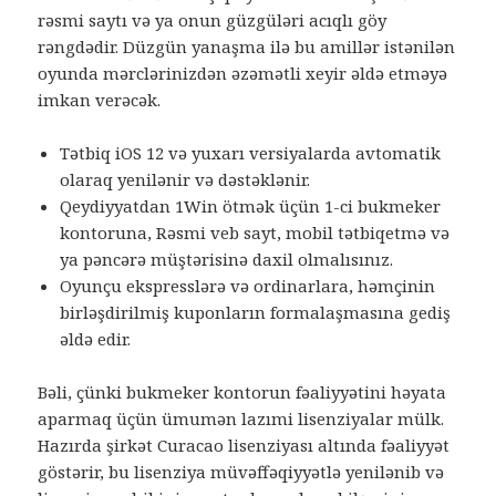
rəsmi saytı və ya onun güzgüləri acıqlı göy
rəngdədir. Düzgün yanaşma ilə bu amillər istənilən
oyunda mərclərinizdən əzəmətli xeyir əldə etməyə
imkan verəcək.
Tətbiq iOS 12 və yuxarı versiyalarda avtomatik
olaraq yenilənir və dəstəklənir.
Qeydiyyatdan 1Win ötmək üçün 1-ci bukmeker
kontoruna, Rəsmi veb sayt, mobil tətbiqetmə və
ya pəncərə müştərisinə daxil olmalısınız.
Oyunçu ekspresslərə və ordinarlara, həmçinin
birləşdirilmiş kuponların formalaşmasına gediş
əldə edir.
Bəli, çünki bukmeker kontorun fəaliyyətini həyata
aparmaq üçün ümumən lazımi lisenziyalar mülk.
Hazırda şirkət Curacao lisenziyası altında fəaliyyət
göstərir, bu lisenziya müvəffəqiyyətlə yenilənib və