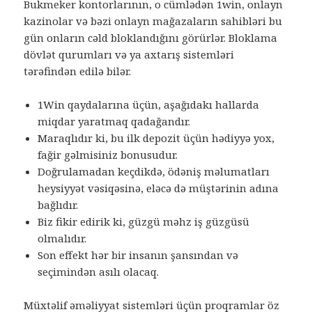
Bukmeker kontorlarının, o cümlədən 1win, onlayn
kazinolar və bəzi onlayn mağazaların sahibləri bu
gün onların cəld bloklandığını görürlər. Bloklama
dövlət qurumları və ya axtarış sistemləri
tərəfindən edilə bilər.
1Win qaydalarına üçün, aşağıdakı hallarda
miqdar yaratmaq qadağandır.
Maraqlıdır ki, bu ilk depozit üçün hədiyyə yox,
fağir gəlmisiniz bonusudur.
Doğrulamadan keçdikdə, ödəniş məlumatları
heysiyyət vəsiqəsinə, eləcə də müştərinin adına
bağlıdır.
Biz fikir edirik ki, güzgü məhz iş güzgüsü
olmalıdır.
Son effekt hər bir insanın şansından və
seçimindən asılı olacaq.
Müxtəlif əməliyyat sistemləri üçün proqramlar öz