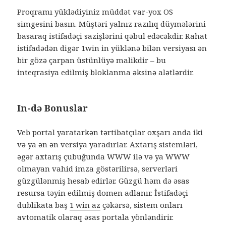
Proqramı yüklədiyiniz müddət var-yox OS
simgesini basın. Müştəri yalnız razılıq düymələrini
basaraq istifadəçi sazişlərini qəbul edəcəkdir. Rahat
istifadədən digər 1win in yüklənə bilən versiyası ən
bir gözə çarpan üstünlüyə malikdir – bu
inteqrasiya edilmiş bloklanma əksinə alətlərdir.
In-də Bonuslar
Veb portal yaratarkən tərtibatçılar oxşarı anda iki
və ya ən ən versiya yaradırlar. Axtarış sistemləri,
əgər axtarış çubuğunda WWW ilə və ya WWW
olmayan vahid imza göstərilirsə, serverləri
güzgülənmiş hesab edirlər. Güzgü həm də əsas
resursa təyin edilmiş domen adlanır. İstifadəçi
dublikata baş
1 win az
çəkərsə, sistem onları
avtomatik olaraq əsas portala yönləndirir.