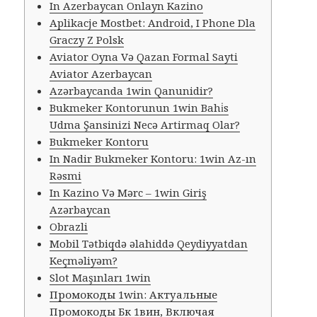
In Azerbaycan Onlayn Kazino
Aplikacje Mostbet: Android, I Phone Dla
Graczy Z Polsk
Aviator Oyna Və Qazan Formal Sayti
Aviator Azerbaycan
Azərbaycanda 1win Qanunidir?
Bukmeker Kontorunun 1win Bahi̇s
Udma Şansinizi Necə Artirmaq Olar?
Bukmeker Kontoru
In Nadir Bukmeker Kontoru: 1win Az-ın
Rəsmi
In Kazino Və Mərc – 1win Giriş
Azərbaycan
Obrazli
Mobil Tətbiqdə əlahiddə Qeydiyyatdan
Keçməliyəm?
Slot Maşınları 1win
Промокоды 1win: Актуальные
Промокоды Бк 1вин, Включая