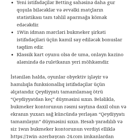
Yeni istifadəçilər Betting sahəsinə daha gur
qoşula biləcəklər və əvvəlki matçların
statistikası tam təhlil aparmağa kömək
edəcəkdir.
1Win idman mərcləri bukmeker şirkəti
istifadəçiləri üçün kamil say ediləcək bonuslar
təqdim edir.
Klassik kart oyunu olsa de uma, onlayn kazino
aləmində də ruletkanın yeri möhkəmdir.
İstənilən halda, oyunlar obyektiv işləyir və
hamılıqla funksionallıq istifadəçilər üçün
əlçatandır. Qeydiyyatı tamamlamaq ötrü
“Qeydiyyatdan keç” düyməsini sıxın. Beləliklə,
bukmeker kontorunun rəsmi saytına daxil olun və
ekranın yuxarı sağ küncündə yerləşən “Qeydiyyatı
tamamlayın” düyməsini sıxın. Hesab yaradılıb və
siz 1wın bukmeker kontorunun verdiyi elliklə
https://1win-azerbaycan-24.com
imkanlardan