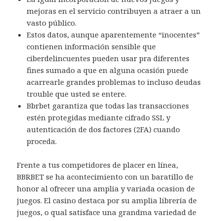
mejoras en el servicio contribuyen a atraer a un
vasto público.
Estos datos, aunque aparentemente “inocentes”
contienen información sensible que
ciberdelincuentes pueden usar pra diferentes
fines sumado a que en alguna ocasión puede
acarrearle grandes problemas to incluso deudas
trouble que usted se entere.
Bbrbet garantiza que todas las transacciones
estén protegidas mediante cifrado SSL y
autenticación de dos factores (2FA) cuando
proceda.
Frente a tus competidores de placer en línea,
BBRBET se ha acontecimiento con un baratillo de
honor al ofrecer una amplia y variada ocasion de
juegos. El casino destaca por su amplia librería de
juegos, o qual satisface una grandma variedad de