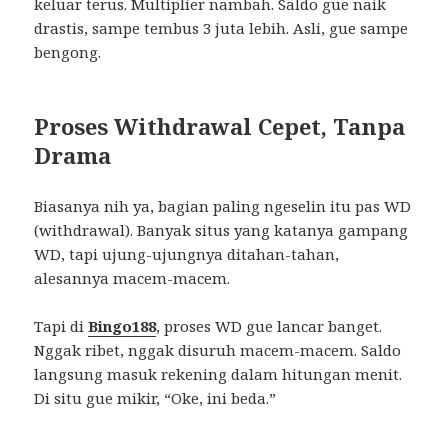
keluar terus. Multiplier nambah. Saldo gue naik
drastis, sampe tembus 3 juta lebih. Asli, gue sampe
bengong.
Proses Withdrawal Cepet, Tanpa
Drama
Biasanya nih ya, bagian paling ngeselin itu pas WD
(withdrawal). Banyak situs yang katanya gampang
WD, tapi ujung-ujungnya ditahan-tahan,
alesannya macem-macem.
Tapi di
Bingo188
, proses WD gue lancar banget.
Nggak ribet, nggak disuruh macem-macem. Saldo
langsung masuk rekening dalam hitungan menit.
Di situ gue mikir, “Oke, ini beda.”