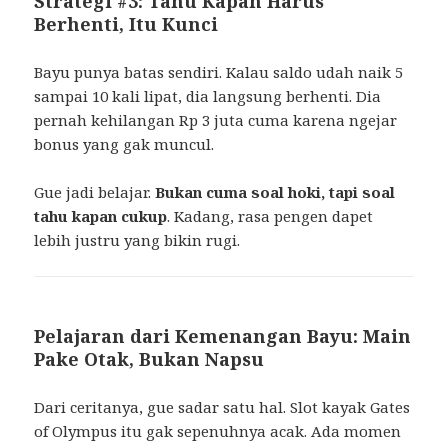
Strategi #3: Tahu Kapan Harus
Berhenti, Itu Kunci
Bayu punya batas sendiri. Kalau saldo udah naik 5
sampai 10 kali lipat, dia langsung berhenti. Dia
pernah kehilangan Rp 3 juta cuma karena ngejar
bonus yang gak muncul.
Gue jadi belajar.
Bukan cuma soal hoki, tapi soal
tahu kapan cukup
. Kadang, rasa pengen dapet
lebih justru yang bikin rugi.
Pelajaran dari Kemenangan Bayu: Main
Pake Otak, Bukan Napsu
Dari ceritanya, gue sadar satu hal. Slot kayak Gates
of Olympus itu gak sepenuhnya acak. Ada momen