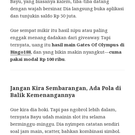
Bayu, yang biasanya kalem, tiba-tiba datang
dengan wajah bersinar. Dia langsung buka aplikasi
dan tunjukin saldo Rp 50 juta.
Gue sempat mikir itu hasil nipu atau paling
enggak menang dadakan dari giveaway. Tapi
ternyata, uang itu
hasil main Gates Of Olympus di
Bingo188
, dan yang bikin makin nyangkut—
cuma
pakai modal Rp 100 ribu
.
Jangan Kira Sembarangan, Ada Pola di
Balik Kemenangannya
Gue kira dia hoki. Tapi pas ngobrol lebih dalam,
ternyata Bayu udah mainin slot itu selama
berminggu-minggu. Dia nyimpen catatan sendiri
soal jam main, scatter, bahkan kombinasi simbol.