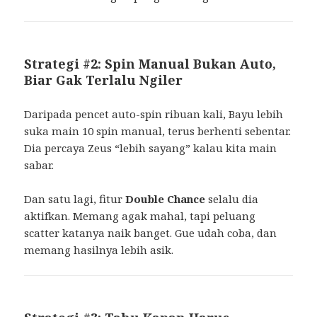
Strategi #2: Spin Manual Bukan Auto,
Biar Gak Terlalu Ngiler
Daripada pencet auto-spin ribuan kali, Bayu lebih
suka main 10 spin manual, terus berhenti sebentar.
Dia percaya Zeus “lebih sayang” kalau kita main
sabar.
Dan satu lagi, fitur
Double Chance
selalu dia
aktifkan. Memang agak mahal, tapi peluang
scatter katanya naik banget. Gue udah coba, dan
memang hasilnya lebih asik.