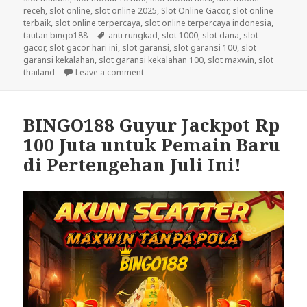
receh
,
slot online
,
slot online 2025
,
Slot Online Gacor
,
slot online
terbaik
,
slot online terpercaya
,
slot online terpercaya indonesia
,
tautan bingo188
Tags
anti rungkad
,
slot 1000
,
slot dana
,
slot
gacor
,
slot gacor hari ini
,
slot garansi
,
slot garansi 100
,
slot
garansi kekalahan
,
slot garansi kekalahan 100
,
slot maxwin
,
slot
thailand
Leave a comment
BINGO188 Guyur Jackpot Rp
100 Juta untuk Pemain Baru
di Pertengehan Juli Ini!