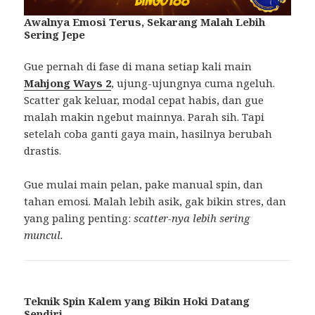
Awalnya Emosi Terus, Sekarang Malah Lebih
Sering Jepe
Gue pernah di fase di mana setiap kali main
Mahjong Ways 2
, ujung-ujungnya cuma ngeluh.
Scatter gak keluar, modal cepat habis, dan gue
malah makin ngebut mainnya. Parah sih. Tapi
setelah coba ganti gaya main, hasilnya berubah
drastis.
Gue mulai main pelan, pake manual spin, dan
tahan emosi. Malah lebih asik, gak bikin stres, dan
yang paling penting:
scatter-nya lebih sering
muncul.
Teknik Spin Kalem yang Bikin Hoki Datang
Sendiri