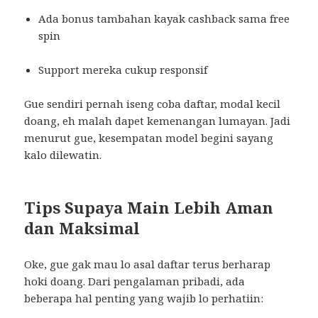
Ada bonus tambahan kayak cashback sama free
spin
Support mereka cukup responsif
Gue sendiri pernah iseng coba daftar, modal kecil
doang, eh malah dapet kemenangan lumayan. Jadi
menurut gue, kesempatan model begini sayang
kalo dilewatin.
Tips Supaya Main Lebih Aman
dan Maksimal
Oke, gue gak mau lo asal daftar terus berharap
hoki doang. Dari pengalaman pribadi, ada
beberapa hal penting yang wajib lo perhatiin: