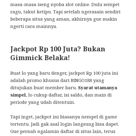
masa-masa iseng nyoba slot online. Dulu sempet
ragu, takut ketipu. Tapi setelah ngerasain sendiri
beberapa situs yang aman, akhirnya gue makin
ngerti cara mainnya.
Jackpot Rp 100 Juta? Bukan
Gimmick Belaka!
Buat lo yang baru denger, jackpot Rp 100 juta ini
adalah promo khusus dari BINGO188 yang
ditujukan buat member baru.
Syarat utamanya
simpel
, lo cukup daftar, isi saldo, dan main di
periode yang udah ditentuin.
Tapi inget, jackpot ini biasanya nempel di game
tertentu. Jadi gak asal login langsung bisa dapet.
Gue pernah ngalamin daftar di situs lain, terus