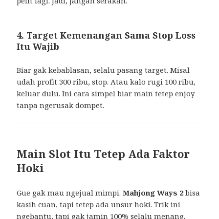
pelit lagi. Jadi, jangan serakah.
4. Target Kemenangan Sama Stop Loss
Itu Wajib
Biar gak kebablasan, selalu pasang target. Misal
udah profit 300 ribu, stop. Atau kalo rugi 100 ribu,
keluar dulu. Ini cara simpel biar main tetep enjoy
tanpa ngerusak dompet.
Main Slot Itu Tetep Ada Faktor
Hoki
Gue gak mau ngejual mimpi.
Mahjong Ways 2
bisa
kasih cuan, tapi tetep ada unsur hoki. Trik ini
ngebantu, tapi gak jamin 100% selalu menang.