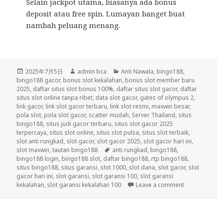
Selain jackpot utama, biasanya ada bonus
deposit atau free spin. Lumayan banget buat
nambah peluang menang.
Posted
2025年7月5日
Author
admin bca
Categories
Anti Nawala
,
bingo188
,
bingo188 gacor
on
,
bonus slot kekalahan
,
bonus slot member baru
2025
,
daftar situs slot bonus 100%
,
daftar situs slot gacor
,
daftar
situs slot online tanpa ribet
,
data slot gacor
,
gates of olympus 2
,
link gacor
,
link slot gacor terbaru
,
link slot resmi
,
maxwin besar
,
pola slot
,
pola slot gacor
,
scatter mudah
,
Server Thailand
,
situs
bingo188
,
situs judi gacor terbaru
,
situs slot gacor 2025
terpercaya
,
situs slot online
,
situs slot pulsa
,
situs slot terbaik
,
slot anti rungkad
,
slot gacor
,
slot gacor 2025
,
slot gacor hari ini
,
slot maxwin
,
tautan bingo188
Tags
anti rungkad
,
bingo188
,
bingo188 login
,
bingo188 slot
,
daftar bingo188
,
rtp bingo188
,
situs bingo188
,
situs garansi
,
slot 1000
,
slot dana
,
slot gacor
,
slot
gacor hari ini
,
slot garansi
,
slot garansi 100
,
slot garansi
kekalahan
,
slot garansi kekalahan 100
Leave a comment