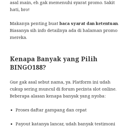
asal main, eh gak memenuhi syarat promo. Sakit
hati, bro!
Makanya penting buat
baca syarat dan ketentuan
.
Biasanya sih info detailnya ada di halaman promo
mereka.
Kenapa Banyak yang Pilih
BINGO188?
Gue gak asal sebut nama, ya. Platform ini udah
cukup sering muncul di forum pecinta slot online.
Beberapa alasan kenapa banyak yang nyoba:
Proses daftar gampang dan cepat
Payout katanya lancar, udah banyak testimoni