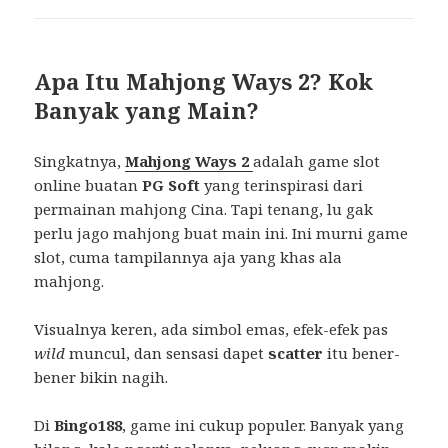
Apa Itu Mahjong Ways 2? Kok
Banyak yang Main?
Singkatnya,
Mahjong Ways 2
adalah game slot
online buatan
PG Soft
yang terinspirasi dari
permainan mahjong Cina. Tapi tenang, lu gak
perlu jago mahjong buat main ini. Ini murni game
slot, cuma tampilannya aja yang khas ala
mahjong.
Visualnya keren, ada simbol emas, efek-efek pas
wild
muncul, dan sensasi dapet
scatter
itu bener-
bener bikin nagih.
Di
Bingo188
, game ini cukup populer. Banyak yang