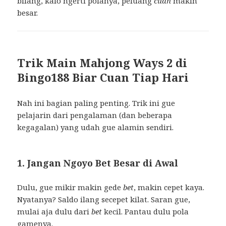
bilang, kalo ngerti polanya, peluang
cuan
makin
besar.
Trik Main Mahjong Ways 2 di
Bingo188 Biar Cuan Tiap Hari
Nah ini bagian paling penting. Trik ini gue
pelajarin dari pengalaman (dan beberapa
kegagalan) yang udah gue alamin sendiri.
1. Jangan Ngoyo Bet Besar di Awal
Dulu, gue mikir makin gede
bet
, makin cepet kaya.
Nyatanya? Saldo ilang secepet kilat. Saran gue,
mulai aja dulu dari
bet
kecil. Pantau dulu pola
gamenya.