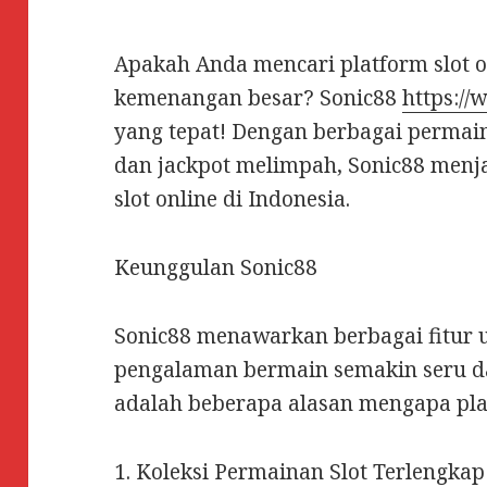
Apakah Anda mencari platform slot o
kemenangan besar? Sonic88
https://
yang tepat! Dengan berbagai permain
dan jackpot melimpah, Sonic88 menja
slot online di Indonesia.
Keunggulan Sonic88
Sonic88 menawarkan berbagai fitur
pengalaman bermain semakin seru d
adalah beberapa alasan mengapa plat
1. Koleksi Permainan Slot Terlengkap