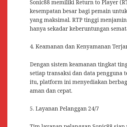
Sonic88 memiliki Return to Player (
kesempatan besar bagi pemain unt
yang maksimal. RTP tinggi menjam
hanya sekadar keberuntungan semat
4. Keamanan dan Kenyamanan Terja
Dengan sistem keamanan tingkat tin
setiap transaksi dan data pengguna t
itu, platform ini menyediakan berb
aman dan cepat.
5. Layanan Pelanggan 24/7
Tim layanan pelanggan Sonic88 siap