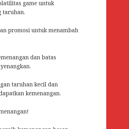
olatilitas game untuk
 taruhan.
dan promosi untuk menambah
kemenangan dan batas
nyenangkan.
gan taruhan kecil dan
ndapatkan kemenangan.
emenangan!