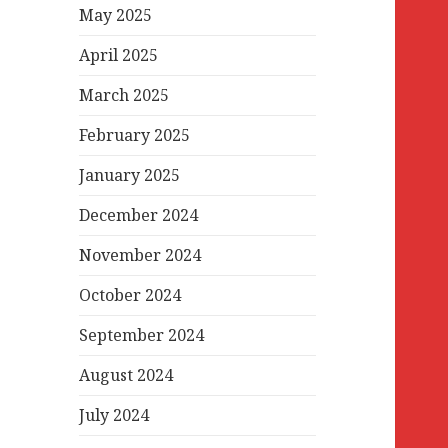
May 2025
April 2025
March 2025
February 2025
January 2025
December 2024
November 2024
October 2024
September 2024
August 2024
July 2024