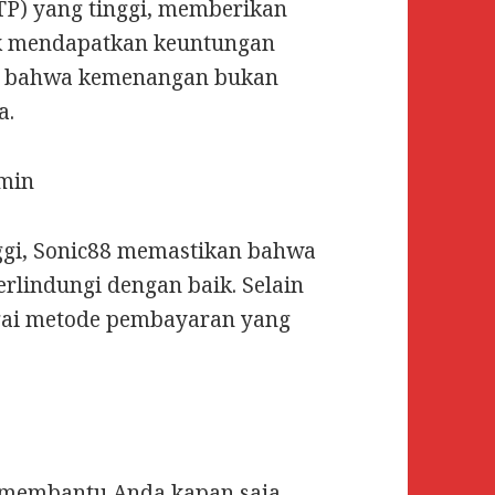
RTP) yang tinggi, memberikan
uk mendapatkan keuntungan
in bahwa kemenangan bukan
a.
min
ggi, Sonic88 memastikan bahwa
erlindungi dengan baik. Selain
agai metode pembayaran yang
 membantu Anda kapan saja.