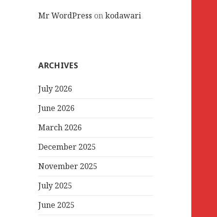
Mr WordPress
on
kodawari
ARCHIVES
July 2026
June 2026
March 2026
December 2025
November 2025
July 2025
June 2025