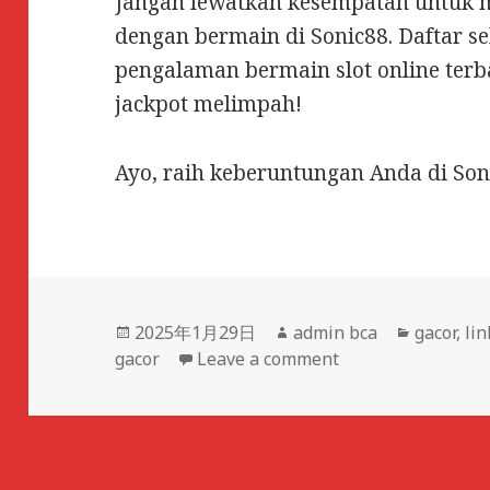
Jangan lewatkan kesempatan untuk 
dengan bermain di Sonic88. Daftar s
pengalaman bermain slot online terb
jackpot melimpah!
Ayo, raih keberuntungan Anda di Soni
Posted
2025年1月29日
Author
admin bca
Categori
gacor
,
lin
gacor
on
Leave a comment