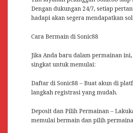
Dengan dukungan 24/7, setiap perta
hadapi akan segera mendapatkan sol
Cara Bermain di Sonic88
Jika Anda baru dalam permainan ini,
singkat untuk memulai:
Daftar di Sonic88 – Buat akun di pla
langkah registrasi yang mudah.
Deposit dan Pilih Permainan – Lakuk
memulai bermain dan pilih permainan