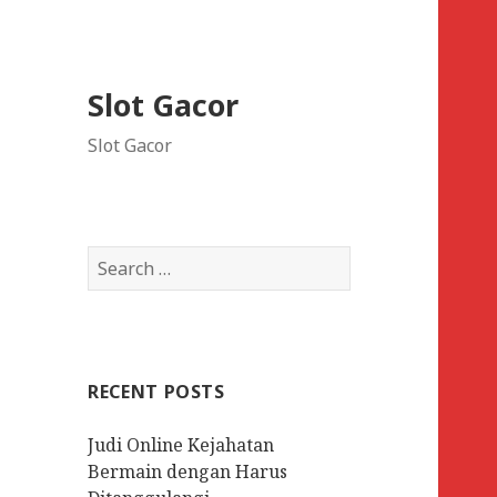
Slot Gacor
Slot Gacor
S
e
a
r
c
RECENT POSTS
h
f
Judi Online Kejahatan
o
Bermain dengan Harus
r