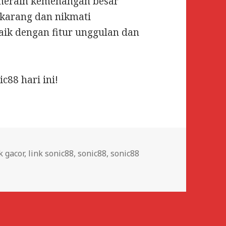
meraih kemenangan besar
ekarang dan nikmati
aik dengan fitur unggulan dan
c88 hari ini!
es
k gacor
,
link sonic88
,
sonic88
,
sonic88