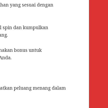
uhan yang sesuai dengan
l spin dan kumpulkan
ang.
nakan bonus untuk
Anda.
gkatkan peluang menang dalam