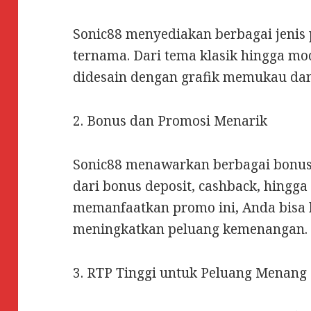
Sonic88 menyediakan berbagai jenis 
ternama. Dari tema klasik hingga mo
didesain dengan grafik memukau dan
2. Bonus dan Promosi Menarik
Sonic88 menawarkan berbagai bonus
dari bonus deposit, cashback, hingga
memanfaatkan promo ini, Anda bisa 
meningkatkan peluang kemenangan.
3. RTP Tinggi untuk Peluang Menang