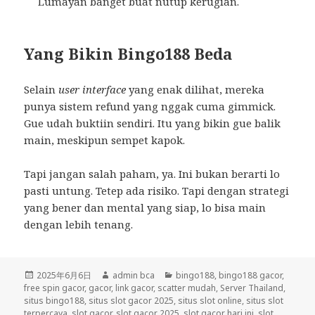
Lumayan banget buat nutup kerugian.
Yang Bikin Bingo188 Beda
Selain
user interface
yang enak dilihat, mereka
punya sistem refund yang nggak cuma gimmick.
Gue udah buktiin sendiri. Itu yang bikin gue balik
main, meskipun sempet kapok.
Tapi jangan salah paham, ya. Ini bukan berarti lo
pasti untung. Tetep ada risiko. Tapi dengan strategi
yang bener dan mental yang siap, lo bisa main
dengan lebih tenang.
Posted
2025年6月6日
Author
admin bca
Categories
bingo188
,
bingo188 gacor
,
free spin gacor
on
,
gacor
,
link gacor
,
scatter mudah
,
Server Thailand
,
situs bingo188
,
situs slot gacor 2025
,
situs slot online
,
situs slot
terpercaya
,
slot gacor
,
slot gacor 2025
,
slot gacor hari ini
,
slot