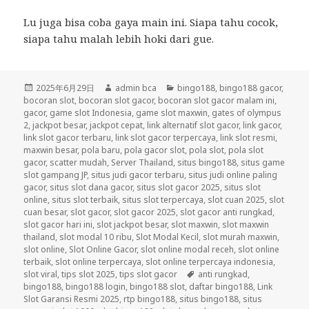
Lu juga bisa coba gaya main ini. Siapa tahu cocok,
siapa tahu malah lebih hoki dari gue.
Posted
2025年6月29日
Author
admin bca
Categories
bingo188
,
bingo188 gacor
,
bocoran slot
on
,
bocoran slot gacor
,
bocoran slot gacor malam ini
,
gacor
,
game slot Indonesia
,
game slot maxwin
,
gates of olympus
2
,
jackpot besar
,
jackpot cepat
,
link alternatif slot gacor
,
link gacor
,
link slot gacor terbaru
,
link slot gacor terpercaya
,
link slot resmi
,
maxwin besar
,
pola baru
,
pola gacor slot
,
pola slot
,
pola slot
gacor
,
scatter mudah
,
Server Thailand
,
situs bingo188
,
situs game
slot gampang JP
,
situs judi gacor terbaru
,
situs judi online paling
gacor
,
situs slot dana gacor
,
situs slot gacor 2025
,
situs slot
online
,
situs slot terbaik
,
situs slot terpercaya
,
slot cuan 2025
,
slot
cuan besar
,
slot gacor
,
slot gacor 2025
,
slot gacor anti rungkad
,
slot gacor hari ini
,
slot jackpot besar
,
slot maxwin
,
slot maxwin
thailand
,
slot modal 10 ribu
,
Slot Modal Kecil
,
slot murah maxwin
,
slot online
,
Slot Online Gacor
,
slot online modal receh
,
slot online
terbaik
,
slot online terpercaya
,
slot online terpercaya indonesia
,
slot viral
,
tips slot 2025
,
tips slot gacor
Tags
anti rungkad
,
bingo188
,
bingo188 login
,
bingo188 slot
,
daftar bingo188
,
Link
Slot Garansi Resmi 2025
,
rtp bingo188
,
situs bingo188
,
situs