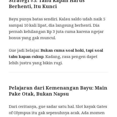
Strategi #3: Tahu Kapan Harus
Berhenti, Itu Kunci
Bayu punya batas sendiri. Kalau saldo udah naik 5
sampai 10 kali lipat, dia langsung berhenti. Dia
pernah kehilangan Rp 3 juta cuma karena ngejar
bonus yang gak muncul.
Gue jadi belajar.
Bukan cuma soal hoki, tapi soal
tahu kapan cukup
. Kadang, rasa pengen dapet
lebih justru yang bikin rugi.
Pelajaran dari Kemenangan Bayu: Main
Pake Otak, Bukan Napsu
Dari ceritanya, gue sadar satu hal. Slot kayak Gates
of Olympus itu gak sepenuhnya acak. Ada momen