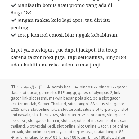
Manfaatin bonus atau promo yang ada di
Bingo188.
Jangan maksa kalo lagi apes, tau diri itu
penting.
Tetep kontrol emosi, biar nggak kebablasan.
Inget ya, meskipun gue dapet jackpot, itu tetep
karena faktor hoki juga. Tapi setidaknya, Bingo188
udah buktiin mereka bukan cuma janji.
Posted
2025年6月23日
Author
admin bca
Categories
bingo188
,
bingo188 gacor
,
data slot gacor
on
,
game slot RTP tinggi
,
gates of olympus 2
,
link
gacor
,
link slot resmi
,
maxwin besar
,
pola slot
,
pola slot gacor
,
scatter mudah
,
Server Thailand
,
situs bingo188
,
situs slot gacor
2025
,
situs slot online
,
situs slot terbaik
,
situs slot terpercaya
,
slot
anti nawala
,
slot baru 2025
,
slot cuan 2025
,
slot gacor
,
slot gacor
eksklusif
,
slot gacor hari ini
,
slot jackpot
,
slot maxwin
,
slot maxwin
thailand
,
Slot Modal Kecil
,
slot online
,
Slot Online Gacor
,
slot online
terbaik
,
slot online terpercaya
,
slot terpercaya
,
tautan bingo188
Tags
anti rungkad
,
bingo188
,
bingo188 login
,
bingo188 slot
,
daftar