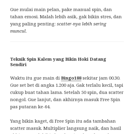
Gue mulai main pelan, pake manual spin, dan
tahan emosi. Malah lebih asik, gak bikin stres, dan
yang paling penting:
scatter-nya lebih sering
muncul.
Teknik Spin Kalem yang Bikin Hoki Datang
Sendiri
Waktu itu gue main di
Bingo188
sekitar jam 00.30.
Gue set bet di angka 1.200 aja. Gak terlalu kecil, tapi
cukup buat tahan lama. Setelah 50 spin, dua scatter
nongol. Gue lanjut, dan akhirnya masuk Free Spin
pas putaran ke-64.
Yang bikin kaget, di Free Spin itu ada tambahan
scatter masuk. Multiplier langsung naik, dan hasil