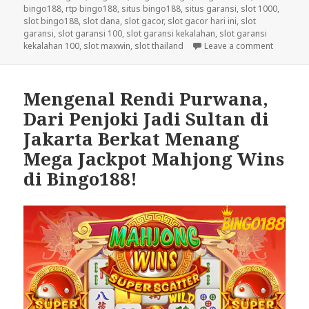
bingo188
,
rtp bingo188
,
situs bingo188
,
situs garansi
,
slot 1000
,
slot bingo188
,
slot dana
,
slot gacor
,
slot gacor hari ini
,
slot
garansi
,
slot garansi 100
,
slot garansi kekalahan
,
slot garansi
kekalahan 100
,
slot maxwin
,
slot thailand
Leave a comment
Mengenal Rendi Purwana,
Dari Penjoki Jadi Sultan di
Jakarta Berkat Menang
Mega Jackpot Mahjong Wins
di Bingo188!