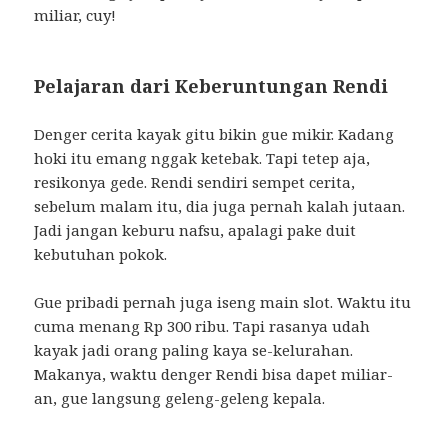
miliar, cuy!
Pelajaran dari Keberuntungan Rendi
Denger cerita kayak gitu bikin gue mikir. Kadang
hoki itu emang nggak ketebak. Tapi tetep aja,
resikonya gede. Rendi sendiri sempet cerita,
sebelum malam itu, dia juga pernah kalah jutaan.
Jadi jangan keburu nafsu, apalagi pake duit
kebutuhan pokok.
Gue pribadi pernah juga iseng main slot. Waktu itu
cuma menang Rp 300 ribu. Tapi rasanya udah
kayak jadi orang paling kaya se-kelurahan.
Makanya, waktu denger Rendi bisa dapet miliar-
an, gue langsung geleng-geleng kepala.