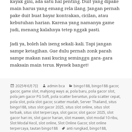
kayak gini, ada satu hal penting. Duit yang dipake
main harus yang emang rela ilang. Jangan pernah
pake duit buat bayar kontrakan, cicilan, atau
kebutuhan harian. Karena yang namanya game
judi, menang kalahnya tetep nggak pasti.
Jadi ya, boleh lah iseng sekali-kali. Tapi jangan
sampe ketagihan. Gue dulu pernah zonk parah
sampe makan nasi kucing seminggu gara-gara
maksain main terus. Nyesek banget!
Posted
2025年6月7日
Author
admin bca
Categories
bingo188
,
bingo188 gacor
,
gacor
on
,
game slot
,
mahjong ways ai
,
pola baru
,
pola gacor slot
,
pola jam gacor PG Soft
,
pola scatter beruntun
,
pola scatter cepat
,
pola slot
,
pola slot gacor
,
scatter mudah
,
Server Thailand
,
situs
bingo188
,
situs slot gacor 2025
,
situs slot online
,
situs slot
terbaik
,
situs slot terpercaya
,
slot gacor
,
slot gacor 2025
,
slot
gacor hari ini
,
slot gacor harian
,
slot maxwin
,
slot modal 10 ribu
,
Slot Modal Kecil
,
slot online
,
Slot Online Gacor
,
slot online
terpercaya
,
tautan bingo188
Tags
anti rungkad
,
bingo188
,