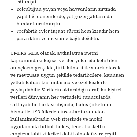
edilmişti.
Yolculuğun yayan veya hayvanların sırtında
yapıldığı dönemlerde, yol güzergâhlarında
hanlar kurulmuştu.
Prefabrik evler inşaat süresi hem kısadır hem
para iklim ve mevsime bağlı değildir.
UMEKS GIDA olarak, aydınlatma metni
kapsamındaki kişisel veriler yukarıda belirtilen
amaçların gerçekleştirilebilmesi ile sınırlı olarak
ve mevzuata uygun şekilde tedarikçilere, kanunen
yetkili kalian kurumlarına ve özel kişilerle
paylaşılabilir. Verilerin aktarıldığı taraf, bu kişisel
verileri dünyanın her yerindeki sunucularda
saklayabilir. Türkiye dışında, bahis şirketinin
hizmetleri 93 ülkeden insanlar tarafından
kullanılmaktadır. Web sitesinde ve mobil
uygulamada futbol, hokey, tenis, basketbol
empieza tabii ki kriket dahil olmak üzere çeşitli