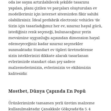
oda ise sayısı artırılabilecek şekilde tasarımı
yapılan, planı çizilen ve parçaları oluşturulan ev
modellerimiz için internet sitemizden fikir sahibi
olabilirsiniz. İdeal prefabrik electronic vehicles ‘de
Sizin için tasarladığımız her ev, sınırsız hayal gücü,
istediğiniz renk seçeneği, bulunacağınız yerin
mevsimine uygunluğu açısından dimension hayal
edemeyeceğiniz kadar sınırsız seçenekler
sunmaktadır. Standart ev tipleri üretmektense
sizin isteklerinizi dikkate alarak tasarlanan
evlerimizde standart olan şey sadece
malzemelerimizin, evlerimizin ve ekibimizin
kalitesidir.
Mostbet, Dünya Çapında En Popü
Ürünlerimizde tamamen yerli üretim malzeme
kullanılmaktadır. Çanakkale Gökçeada’da 5. 4