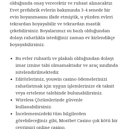
olduğunda onay verecektir ve ruhsat alınacaktır.
Evet prefabrik evlerin bakımında 3-4 senede bir
evin boyanmasını ifade etmiştik, u yüzden evleri
tekrardan boyayabilir ve tekrardan mastik
çekebilirsiniz. Boyalarımız su bazlı olduğundan
dolayı rahatlıkla istediğiniz zaman ev kirlendikçe
boyayabilirsiniz.
Bu evler ruhsatlı ve plakalı olduğundan dolayı
imar iznine tabi olmamaktadır ve araç sınıfında
nitelendirilmektedir.
Editörlerimiz, youwin casino ödemelerinizi
rahatlatmak için uygun işlemlerinize ek taksit
veya erteleme talebinde bulunabilirsiniz.
Wireless Çözümlerinde güvenle
kullanabilirsiniz.
İncelememizdeki tüm bilgilerden
görebileceğiniz gibi, Mostbet Casino çok kötü bir
çevrimiçi online casino.