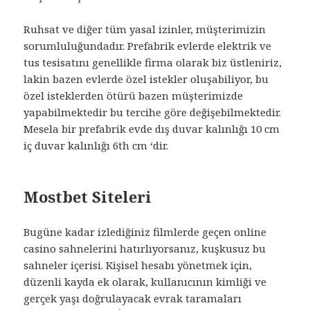
Ruhsat ve diğer tüm yasal izinler, müşterimizin
sorumluluğundadır. Prefabrik evlerde elektrik ve
tus tesisatını genellikle firma olarak biz üstleniriz,
lakin bazen evlerde özel istekler oluşabiliyor, bu
özel isteklerden ötürü bazen müşterimizde
yapabilmektedir bu tercihe göre değişebilmektedir.
Mesela bir prefabrik evde dış duvar kalınlığı 10 cm
iç duvar kalınlığı 6th cm ‘dir.
Mostbet Siteleri
Bugüne kadar izlediğiniz filmlerde geçen online
casino sahnelerini hatırlıyorsanız, kuşkusuz bu
sahneler içerisi. Kişisel hesabı yönetmek için,
düzenli kayda ek olarak, kullanıcının kimliği ve
gerçek yaşı doğrulayacak evrak taramaları