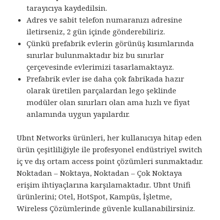
tarayıcıya kaydedilsin.
Adres ve sabit telefon numaranızı adresine
iletirseniz, 2 gün içinde gönderebiliriz.
Çünkü prefabrik evlerin görünüş kısımlarında
sınırlar bulunmaktadır biz bu sınırlar
çerçevesinde evlerimizi tasarlamaktayız.
Prefabrik evler ise daha çok fabrikada hazır
olarak üretilen parçalardan lego şeklinde
modüler olan sınırları olan ama hızlı ve fiyat
anlamında uygun yapılardır.
Ubnt Networks ürünleri, her kullanıcıya hitap eden
ürün çeşitliliğiyle ile profesyonel endüstriyel switch
iç ve dış ortam access point çözümleri sunmaktadır.
Noktadan – Noktaya, Noktadan – Çok Noktaya
erişim ihtiyaçlarına karşılamaktadır.. Ubnt Unifi
ürünlerini; Otel, HotSpot, Kampüs, İşletme,
Wireless Çözümlerinde güvenle kullanabilirsiniz.