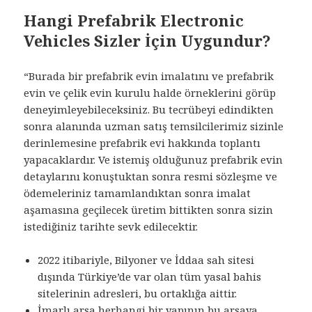
Hangi Prefabrik Electronic
Vehicles Sizler İçin Uygundur?
“Burada bir prefabrik evin imalatını ve prefabrik
evin ve çelik evin kurulu halde örneklerini görüp
deneyimleyebileceksiniz. Bu tecrübeyi edindikten
sonra alanında uzman satış temsilcilerimiz sizinle
derinlemesine prefabrik evi hakkında toplantı
yapacaklardır. Ve istemiş olduğunuz prefabrik evin
detaylarını konuştuktan sonra resmi sözleşme ve
ödemeleriniz tamamlandıktan sonra imalat
aşamasına geçilecek üretim bittikten sonra sizin
istediğiniz tarihte sevk edilecektir.
2022 itibariyle, Bilyoner ve İddaa sah sitesi
dışında Türkiye’de var olan tüm yasal bahis
sitelerinin adresleri, bu ortaklığa aittir.
İmarlı arsa herhangi bir yapının bu arsaya