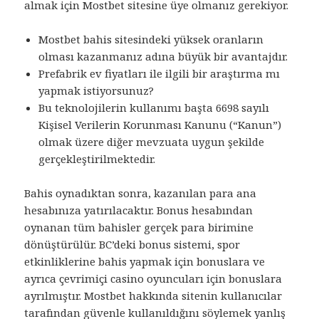
almak için Mostbet sitesine üye olmanız gerekiyor.
Mostbet bahis sitesindeki yüksek oranların
olması kazanmanız adına büyük bir avantajdır.
Prefabrik ev fiyatları ile ilgili bir araştırma mı
yapmak istiyorsunuz?
Bu teknolojilerin kullanımı başta 6698 sayılı
Kişisel Verilerin Korunması Kanunu (“Kanun”)
olmak üzere diğer mevzuata uygun şekilde
gerçekleştirilmektedir.
Bahis oynadıktan sonra, kazanılan para ana
hesabınıza yatırılacaktır. Bonus hesabından
oynanan tüm bahisler gerçek para birimine
dönüştürülür. BC’deki bonus sistemi, spor
etkinliklerine bahis yapmak için bonuslara ve
ayrıca çevrimiçi casino oyuncuları için bonuslara
ayrılmıştır. Mostbet hakkında sitenin kullanıcılar
tarafından güvenle kullanıldığını söylemek yanlış